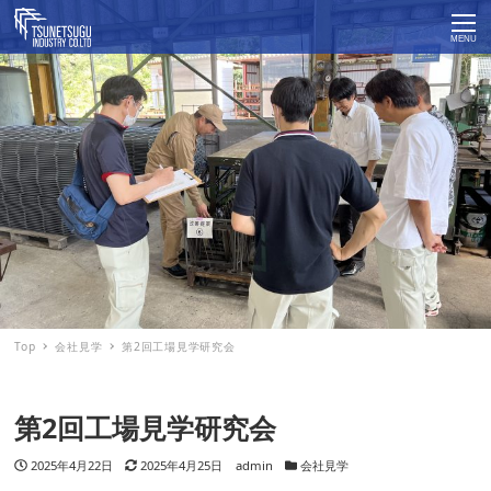
MENU
Top
会社見学
第2回工場見学研究会
第2回工場見学研究会
投稿日
2025年4月22日
更新日
2025年4月25日
著者
admin
カテゴリー
会社見学