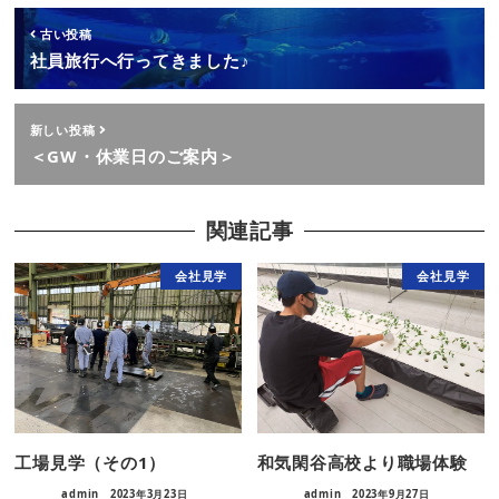
古い投稿
社員旅行へ行ってきました♪
新しい投稿
＜GW・休業日のご案内＞
関連記事
会社見学
会社見学
工場見学（その1）
和気閑谷高校より職場体験
admin
2023年3月23日
admin
2023年9月27日