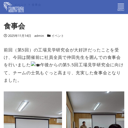
Top
イベント
食事会
MENU
食事会
投稿日
2025年11月14日
著者
admin
カテゴリー
イベント
前回（第5回）の工場見学研究会が大好評だったことを受
け、今回は開催前に社員全員で仲田先生を囲んでの食事会
を行いました
午後からの第5.5回工場見学研究会に向け
て、チームの士気もぐっと高まり、充実した食事会となり
ました。