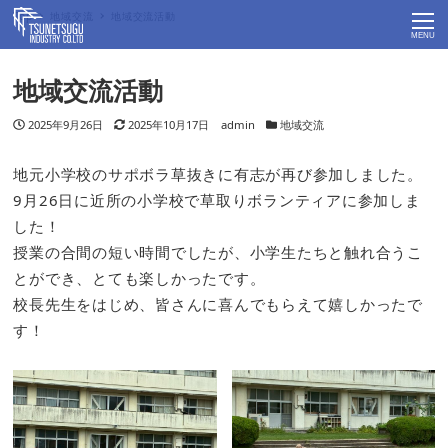
Top
地域交流
地域交流活動
MENU
地域交流活動
投稿日
2025年9月26日
更新日
2025年10月17日
著者
admin
カテゴリー
地域交流
地元小学校のサポボラ草抜きに有志が再び参加しました。
9月26日に近所の小学校で草取りボランティアに参加しま
した！
授業の合間の短い時間でしたが、小学生たちと触れ合うこ
とができ、とても楽しかったです。
校長先生をはじめ、皆さんに喜んでもらえて嬉しかったで
す！