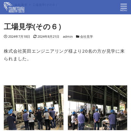
Top
会社見学
工場見学(その６）
MENU
工場見学(その６）
投稿日
2024年7月18日
更新日
2024年8月21日
著者
admin
カテゴリー
会社見学
株式会社英田エンジニアリング様より20名の方が見学に来
られました。