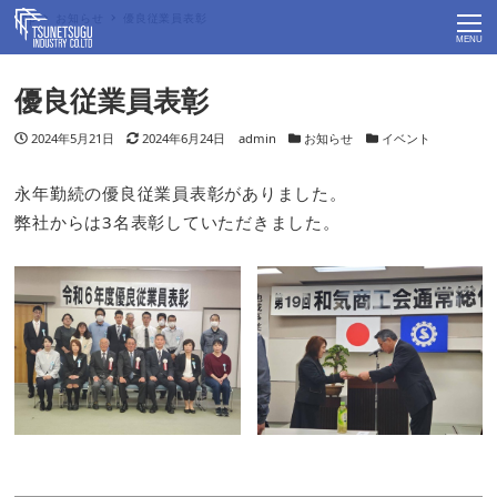
Top
お知らせ
優良従業員表彰
MENU
優良従業員表彰
投稿日
2024年5月21日
更新日
2024年6月24日
著者
admin
カテゴリー
お知らせ
カテゴリー
イベント
永年勤続の優良従業員表彰がありました。
弊社からは3名表彰していただきました。