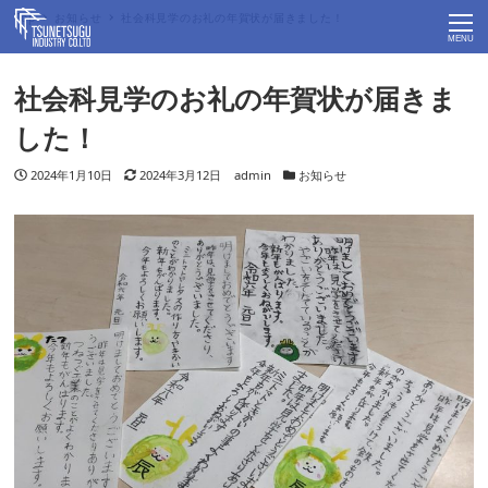
Top
お知らせ
社会科見学のお礼の年賀状が届きました！
MENU
社会科見学のお礼の年賀状が届きま
した！
投稿日
2024年1月10日
更新日
2024年3月12日
著者
admin
カテゴリー
お知らせ