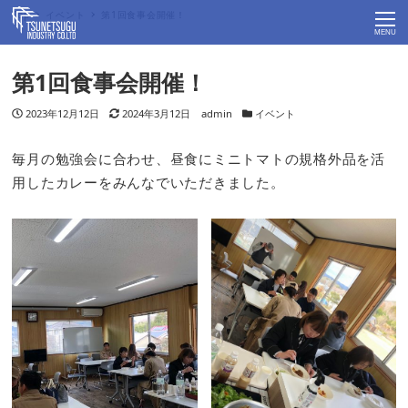
Top
イベント
第1回食事会開催！
MENU
第1回食事会開催！
投稿日
2023年12月12日
更新日
2024年3月12日
著者
admin
カテゴリー
イベント
毎月の勉強会に合わせ、昼食にミニトマトの規格外品を活
用したカレーをみんなでいただきました。